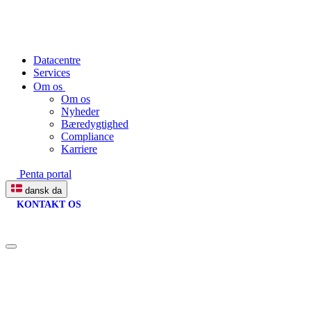
Datacentre
Services
Om os
Om os
Nyheder
Bæredygtighed
Compliance
Karriere
Penta portal
dansk
da
KONTAKT OS