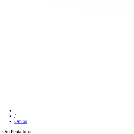
/
Om os
Om Penta Infra