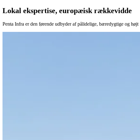
Lokal ekspertise, europæisk rækkevidde
Penta Infra er den førende udbyder af pålidelige, bæredygtige og højt