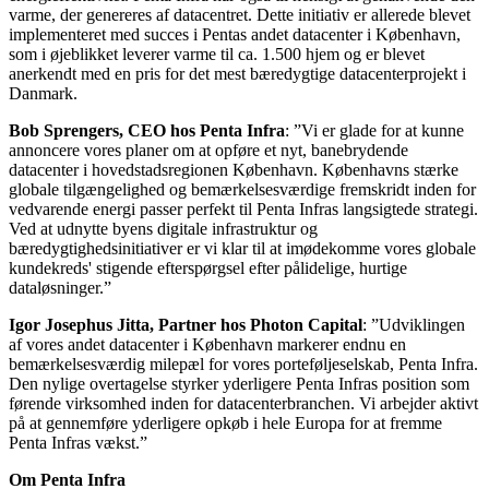
varme, der genereres af datacentret. Dette initiativ er allerede blevet
implementeret med succes i Pentas andet datacenter i København,
som i øjeblikket leverer varme til ca. 1.500 hjem og er blevet
anerkendt med en pris for det mest bæredygtige datacenterprojekt i
Danmark.
Bob Sprengers, CEO hos Penta Infra
: ”Vi er glade for at kunne
annoncere vores planer om at opføre et nyt, banebrydende
datacenter i hovedstadsregionen København. Københavns stærke
globale tilgængelighed og bemærkelsesværdige fremskridt inden for
vedvarende energi passer perfekt til Penta Infras langsigtede strategi.
Ved at udnytte byens digitale infrastruktur og
bæredygtighedsinitiativer er vi klar til at imødekomme vores globale
kundekreds' stigende efterspørgsel efter pålidelige, hurtige
dataløsninger.”
Igor Josephus Jitta, Partner hos Photon Capital
: ”Udviklingen
af vores andet datacenter i København markerer endnu en
bemærkelsesværdig milepæl for vores porteføljeselskab, Penta Infra.
Den nylige overtagelse styrker yderligere Penta Infras position som
førende virksomhed inden for datacenterbranchen. Vi arbejder aktivt
på at gennemføre yderligere opkøb i hele Europa for at fremme
Penta Infras vækst.”
Om Penta Infra