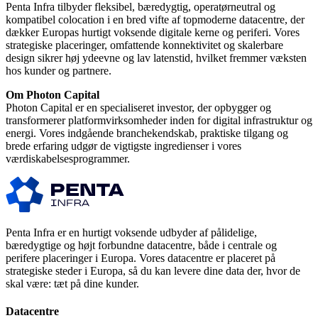
Penta Infra tilbyder fleksibel, bæredygtig, operatørneutral og
kompatibel colocation i en bred vifte af topmoderne datacentre, der
dækker Europas hurtigt voksende digitale kerne og periferi. Vores
strategiske placeringer, omfattende konnektivitet og skalerbare
design sikrer høj ydeevne og lav latenstid, hvilket fremmer væksten
hos kunder og partnere.
Om Photon Capital
Photon Capital er en specialiseret investor, der opbygger og
transformerer platformvirksomheder inden for digital infrastruktur og
energi. Vores indgående branchekendskab, praktiske tilgang og
brede erfaring udgør de vigtigste ingredienser i vores
værdiskabelsesprogrammer.
Penta Infra er en hurtigt voksende udbyder af pålidelige,
bæredygtige og højt forbundne datacentre, både i centrale og
perifere placeringer i Europa. Vores datacentre er placeret på
strategiske steder i Europa, så du kan levere dine data der, hvor de
skal være: tæt på dine kunder.
Datacentre