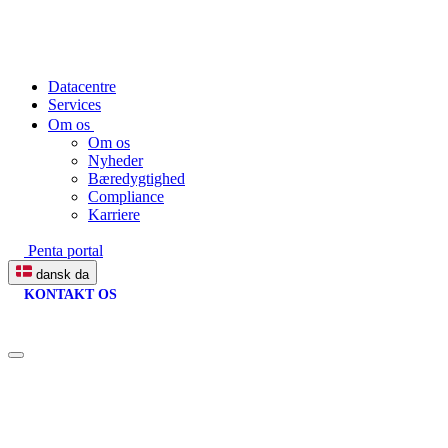
Datacentre
Services
Om os
Om os
Nyheder
Bæredygtighed
Compliance
Karriere
Penta portal
dansk
da
KONTAKT OS