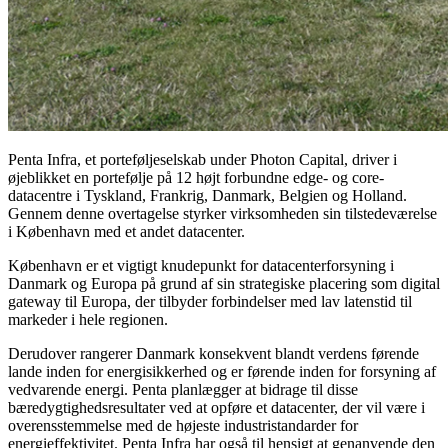
Penta Infra, et porteføljeselskab under Photon Capital, driver i
øjeblikket en portefølje på 12 højt forbundne edge- og core-
datacentre i Tyskland, Frankrig, Danmark, Belgien og Holland.
Gennem denne overtagelse styrker virksomheden sin tilstedeværelse
i København med et andet datacenter.
København er et vigtigt knudepunkt for datacenterforsyning i
Danmark og Europa på grund af sin strategiske placering som digital
gateway til Europa, der tilbyder forbindelser med lav latenstid til
markeder i hele regionen.
Derudover rangerer Danmark konsekvent blandt verdens førende
lande inden for energisikkerhed og er førende inden for forsyning af
vedvarende energi. Penta planlægger at bidrage til disse
bæredygtighedsresultater ved at opføre et datacenter, der vil være i
overensstemmelse med de højeste industristandarder for
energieffektivitet. Penta Infra har også til hensigt at genanvende den