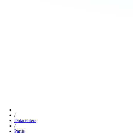
/
Datacenters
/
Parijs