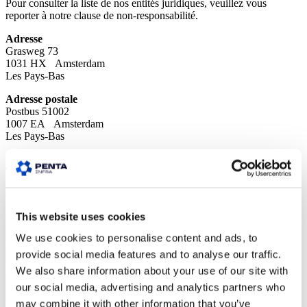
Pour consulter la liste de nos entités juridiques, veuillez vous
reporter à notre clause de non-responsabilité.
Adresse
Grasweg 73
1031 HX Amsterdam
Les Pays-Bas
Adresse postale
Postbus 51002
1007 EA Amsterdam
Les Pays-Bas
Contact
T +31 (0)20 89 43 707
E
info@penta-infra.com
W
https://www.penta-infra.com
This website uses cookies
Informations sur l'entreprise
Registre du commerce No. 67582982
We use cookies to personalise content and ads, to
Numéro d'identification TVA NL857083855B01
provide social media features and to analyse our traffic.
IBAN NL63 RABO 0318118181
We also share information about your use of our site with
Représentants agréés
our social media, advertising and analytics partners who
Bob Sprengers
may combine it with other information that you’ve
Niels Jansen