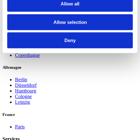
Leeuwarden 01
Allow all
Leeuwarden 02
Belgique
Allow selection
Bruxelles
Deny
Danemark
Copenhague
Allemagne
Berlin
Düsseldorf
Hambourg
Cologne
Leipzig
France
Paris
Services